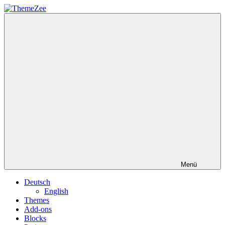
Zum
Inhalt
ThemeZee
springen
Menü
Deutsch
English
Themes
Add-ons
Blocks