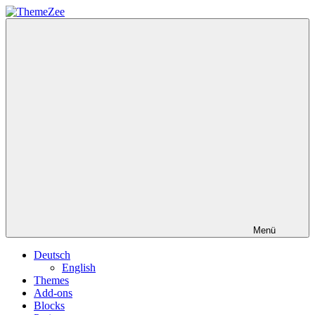
Zum
Inhalt
ThemeZee
springen
Menü
Deutsch
English
Themes
Add-ons
Blocks