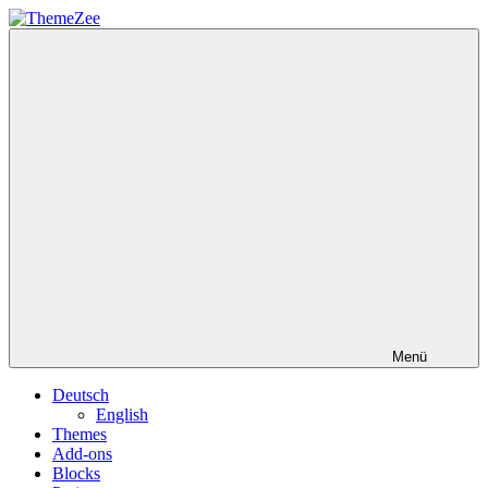
Zum
Inhalt
ThemeZee
springen
Menü
Deutsch
English
Themes
Add-ons
Blocks