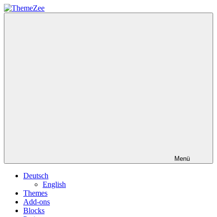
Zum
Inhalt
ThemeZee
springen
Menü
Deutsch
English
Themes
Add-ons
Blocks