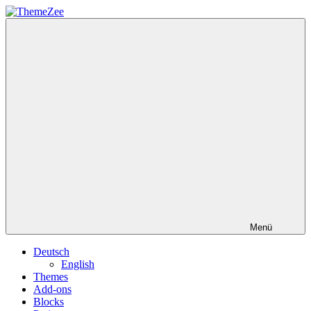
Zum
Inhalt
ThemeZee
springen
Menü
Deutsch
English
Themes
Add-ons
Blocks