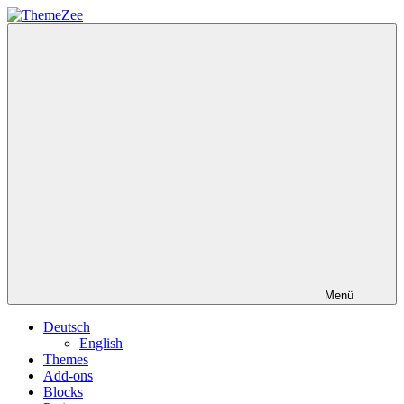
Zum
Inhalt
ThemeZee
springen
Menü
Deutsch
English
Themes
Add-ons
Blocks