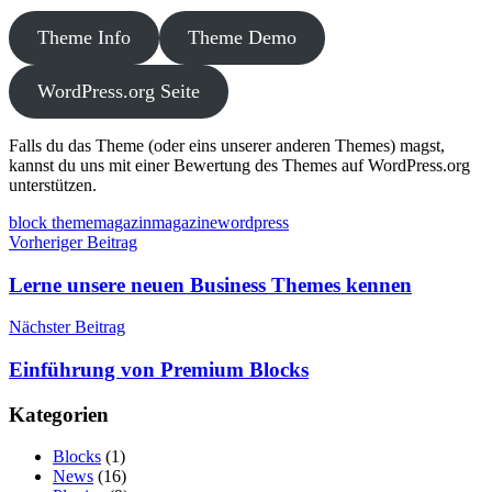
Theme Info
Theme Demo
WordPress.org Seite
Falls du das Theme (oder eins unserer anderen Themes) magst,
kannst du uns mit einer Bewertung des Themes auf WordPress.org
unterstützen.
Schlagwörter
block theme
magazin
magazine
wordpress
Beitragsnavigation
Vorheriger Beitrag
Lerne unsere neuen Business Themes kennen
Nächster Beitrag
Einführung von Premium Blocks
Kategorien
Blocks
(1)
News
(16)