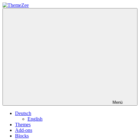
Zum
Inhalt
ThemeZee
springen
Menü
Deutsch
English
Themes
Add-ons
Blocks