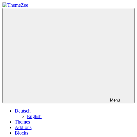
Zum
Inhalt
ThemeZee
springen
Menü
Deutsch
English
Themes
Add-ons
Blocks