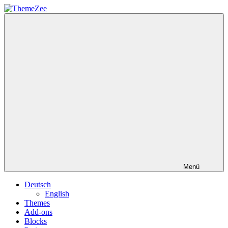
Zum
Inhalt
ThemeZee
springen
Menü
Deutsch
English
Themes
Add-ons
Blocks