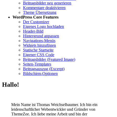
Beitragsbilder neu generieren
Kommentare deaktivieren
Theme Übersetzung
WordPress Core Features
Der Customizer
Eigenes Logo hochladen
Header-Bild
Hintergrund anpassen
Navigations-Menüs
Widgets hinzufügen
Statische Startseite
Eigener CSS Code
Beitragsbilder (Featured Image)
Seiten-Templates
Beitragsauszug (Excerpt)
Bildschirm-Optionen
Hallo!
Mein Name ist Thomas Weichselbaumer. Ich bin ein
leidenschaftlicher Webentwickler und Gründer von
ThemeZee. Ich liebe meine Arbeit und bin der