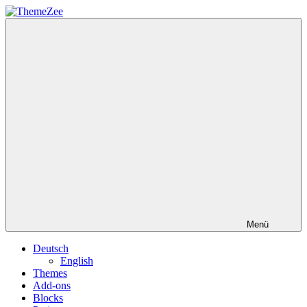
Zum
Inhalt
ThemeZee
springen
Menü
Deutsch
English
Themes
Add-ons
Blocks