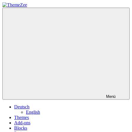
Zum
Inhalt
ThemeZee
springen
Menü
Deutsch
English
Themes
Add-ons
Blocks