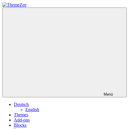
Zum
Inhalt
ThemeZee
springen
Menü
Deutsch
English
Themes
Add-ons
Blocks